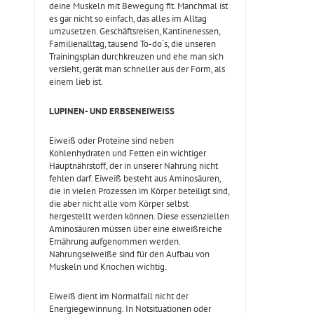
deine Muskeln mit Bewegung fit. Manchmal ist
es gar nicht so einfach, das alles im Alltag
umzusetzen. Geschäftsreisen, Kantinenessen,
Familienalltag, tausend To-do´s, die unseren
Trainingsplan durchkreuzen und ehe man sich
versieht, gerät man schneller aus der Form, als
einem lieb ist.
LUPINEN- UND ERBSENEIWEISS
Eiweiß oder Proteine sind neben
Kohlenhydraten und Fetten ein wichtiger
Hauptnährstoff, der in unserer Nahrung nicht
fehlen darf. Eiweiß besteht aus Aminosäuren,
die in vielen Prozessen im Körper beteiligt sind,
die aber nicht alle vom Körper selbst
hergestellt werden können. Diese essenziellen
Aminosäuren müssen über eine eiweißreiche
Ernährung aufgenommen werden.
Nahrungseiweiße sind für den Aufbau von
Muskeln und Knochen wichtig.
Eiweiß dient im Normalfall nicht der
Energiegewinnung. In Notsituationen oder