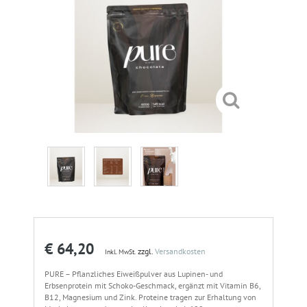
€ 64,20
zzgl.
Versandkosten
Inkl. MwSt.
PURE – Pflanzliches Eiweißpulver aus Lupinen- und
Erbsenprotein mit Schoko-Geschmack, ergänzt mit Vitamin B6,
B12, Magnesium und Zink. Proteine tragen zur Erhaltung von