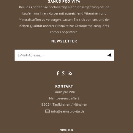
SANUS PRO VITA
Bei uns können Sie hochwertige Nahrungsergänzung online
kaufen, um Ihren Körper mit ausreichend Vitaminen und
Mineralstoffen zu versorgen. Lassen Sie sich von uns und der
hohen Qualität unserer Produkte zur Gesunderhaltung Ihres
Körpers begeistern.
NEWSLETTER
KONTAKT
Sanus pro Vita
Mehlbeerenstraße 2
82024
Taufkirchen / München
info@sanusprovita.de
ANMELDEN