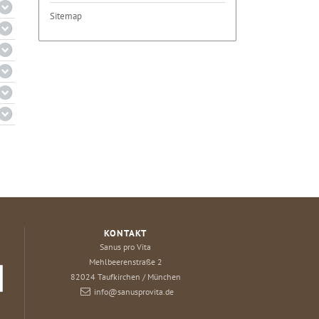
Sitemap
KONTAKT
Sanus pro Vita
Mehlbeerenstraße 2
82024
Taufkirchen / München
info@sanusprovita.de