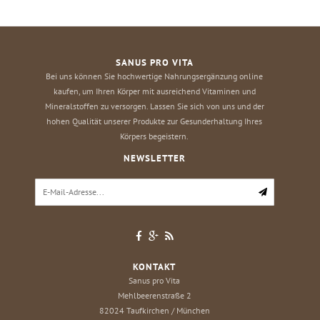
SANUS PRO VITA
Bei uns können Sie hochwertige Nahrungsergänzung online
kaufen, um Ihren Körper mit ausreichend Vitaminen und
Mineralstoffen zu versorgen. Lassen Sie sich von uns und der
hohen Qualität unserer Produkte zur Gesunderhaltung Ihres
Körpers begeistern.
NEWSLETTER
KONTAKT
Sanus pro Vita
Mehlbeerenstraße 2
82024
Taufkirchen / München