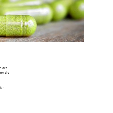
e des
er die
den