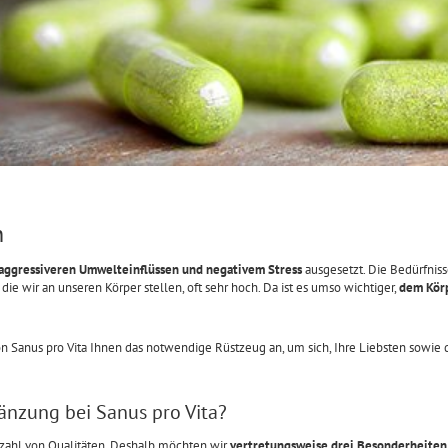
n
aggressiveren Umwelteinflüssen und negativem Stress
ausgesetzt. Die Bedürfniss
e wir an unseren Körper stellen, oft sehr hoch. Da ist es umso wichtiger,
dem Körp
 Sanus pro Vita Ihnen das notwendige Rüstzeug an, um sich, Ihre Liebsten sowie 
änzung bei Sanus pro Vita?
lzahl von Qualitäten. Deshalb möchten wir
vertretungsweise drei Besonderheiten