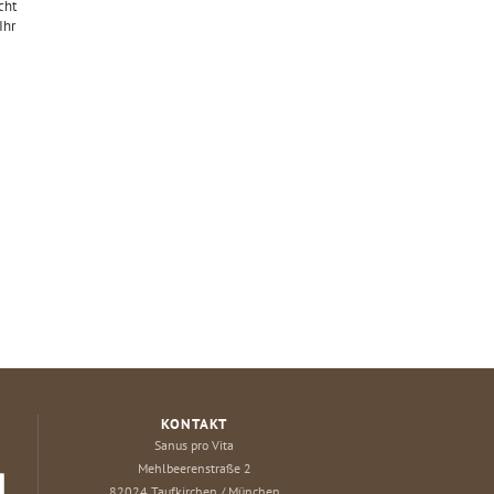
cht
Ihr
KONTAKT
Sanus pro Vita
Mehlbeerenstraße 2
82024
Taufkirchen / München