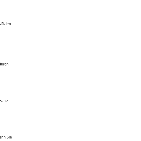
fiziert.
durch
ische
enn Sie