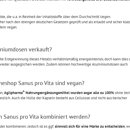
te, die u.a. in Reinheit der Inhaltsstoffe über dem Durchschnitt liegen.
er nach den strengen deutschen Gesetzen geprüft und als erlaubt und sicher klassi
udem vegan.
iniumdosen verkauft?
die Erstgewinnung dieses Metalls verhältnismäßig energieintensiv, doch kann dies 
 wieder ausgeglichen werden. Zudem können hochwertige Aluminiumdosen auch
eshop Sanus pro Vita sind vegan?
®
an,
Agilpharma
Nahrungsergänzungsmittel wurden sogar alle zu 100%
ohne tier
anzlich. Auch die Hülle der Kapseln besteht aus Cellulose und nicht aus tierischer
 Sanus pro Vita kombiniert werden?
er kombinieren. Jedoch ist es ggf.
sinnvoll sich für eine Marke zu entscheiden
, w