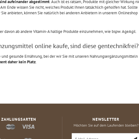
 sind aufeinander abgestimmt
. Auch ist es ratsam, Produkte mit gleicher Wirkung ni
m Ende wissen Sie nicht, welches Produkt Ihnen tatsächlich geholfen hat. Sollte 
r Sie anbieten, können Sie natürlich bei anderen Anbietern in unserem Onlineshop
ler davon ab andere Vitamin-A haltige Produkte einzunehmen, wie bspw. AgeAgil.
zungsmittel online kaufe, sind diese gentechnikfrei?
che und gesunde Ernährung, bei der wir Sie mit unseren Nahrungsergänzungsmitteln
ment daher kein Platz
.
ZAHLUNGSARTEN
NEWSLETTER
Möchten Sie auf dem Laufenden bleiben?