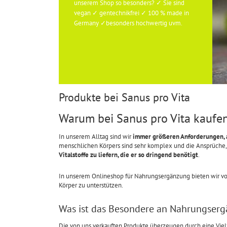
unserem Shop so besonders? ✓ Sie sind
vegan ✓ gentechnikfrei ✓ 100 % made in
Germany ✓besonders hochwertig uvm.
Produkte bei Sanus pro Vita
Warum bei Sanus pro Vita kaufe
In unserem Alltag sind wir
immer größeren Anforderungen, 
menschlichen Körpers sind sehr komplex und die Ansprüche, di
Vitalstoffe zu liefern, die er so dringend benötigt
.
In unserem Onlineshop für Nahrungsergänzung bieten wir von
Körper zu unterstützen.
Was ist das Besondere an Nahrungserg
Die von uns verkauften Produkte überzeugen durch eine Vie