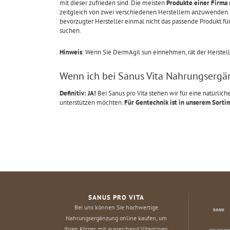
mit dieser zufrieden sind. Die meisten
Produkte einer Firma
zeitgleich von zwei verschiedenen Herstellern anzuwenden. A
bevorzugter Hersteller einmal nicht das passende Produkt fü
suchen.
Hinweis
: Wenn Sie DermAgil sun einnehmen, rät der Herstel
Wenn ich bei Sanus Vita Nahrungsergän
Definitiv: JA!
Bei Sanus pro Vita stehen wir für eine natürli
unterstützen möchten.
Für Gentechnik ist in unserem Sorti
SANUS PRO VITA
Bei uns können Sie hochwertige
Nahrungsergänzung online kaufen, um
Ihren Körper mit ausreichend Vitaminen