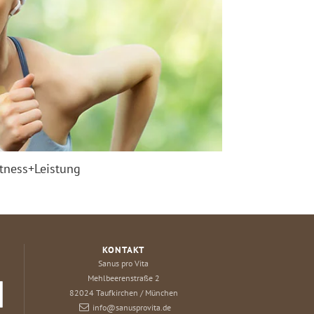
itness+Leistung
KONTAKT
Sanus pro Vita
Mehlbeerenstraße 2
82024
Taufkirchen / München
info@sanusprovita.de