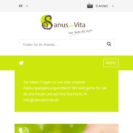
DE
0 Artikel
MENU
Sie haben Fragen zu uns oder unseren
Nahrungsergänzungsmitteln? Wir sind gerne für Sie
da und freuen uns auf Ihre Nachricht. ✉
info@sanusprovita.de