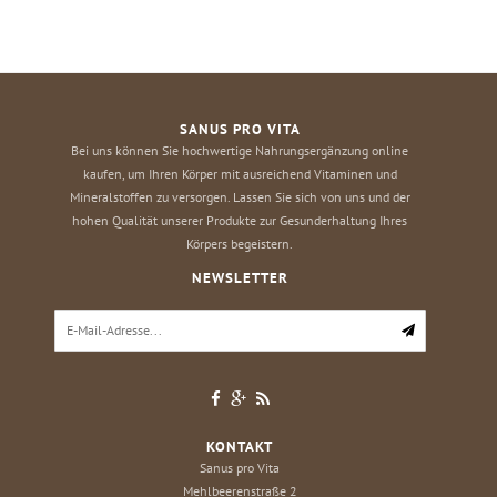
SANUS PRO VITA
Bei uns können Sie hochwertige Nahrungsergänzung online
kaufen, um Ihren Körper mit ausreichend Vitaminen und
Mineralstoffen zu versorgen. Lassen Sie sich von uns und der
hohen Qualität unserer Produkte zur Gesunderhaltung Ihres
Körpers begeistern.
NEWSLETTER
KONTAKT
Sanus pro Vita
Mehlbeerenstraße 2