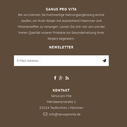
SANUS PRO VITA
Bei uns können Sie hochwertige Nahrungsergänzung online
kaufen, um Ihren Körper mit ausreichend Vitaminen und
Mineralstoffen zu versorgen. Lassen Sie sich von uns und der
hohen Qualität unserer Produkte zur Gesunderhaltung Ihres
Körpers begeistern.
NEWSLETTER
KONTAKT
Sanus pro Vita
Mehlbeerenstraße 2
82024
Taufkirchen / München
info@sanusprovita.de