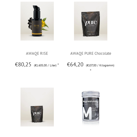
AWAQE RISE
AWAQE PURE Chocolate
€80,25
€64,20
*
(€1.605,00 / Liter)
(€107,00 / Kilogramm)
600g
*