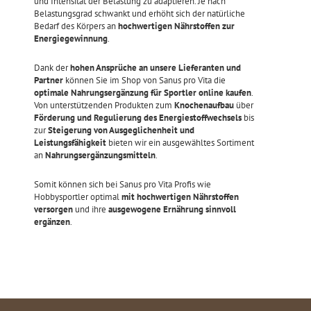
und Intensität der Belastung zu adaptieren. Je nach
Belastungsgrad schwankt und erhöht sich der natürliche
Bedarf des Körpers an
hochwertigen Nährstoffen zur
Energiegewinnung
.
Dank der
hohen Ansprüche an unsere Lieferanten und
Partner
können Sie im Shop von Sanus pro Vita die
optimale Nahrungsergänzung für Sportler online kaufen
.
Von unterstützenden Produkten zum
Knochenaufbau
über
Förderung und Regulierung des Energiestoffwechsels
bis
zur
Steigerung von Ausgeglichenheit und
Leistungsfähigkeit
bieten wir ein ausgewähltes Sortiment
an
Nahrungsergänzungsmitteln
.
Somit können sich bei Sanus pro Vita Profis wie
Hobbysportler optimal
mit hochwertigen Nährstoffen
versorgen
und ihre
ausgewogene Ernährung sinnvoll
ergänzen
.