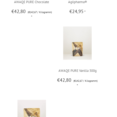
AWAQE PURE Chocolate
Agilpharma®
€42,80
€24,95
*
(€142,67 / Kilogramm)
300g
MagnesiumAgil
*
AWAQE PURE Vanilla 300g
€42,80
(€142,67 / Kilogramm)
*