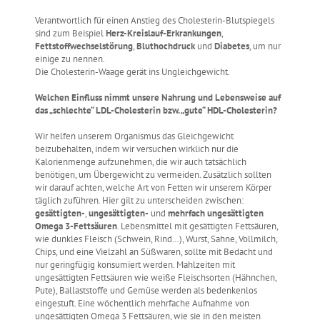
Verantwortlich für einen Anstieg des Cholesterin-Blutspiegels
sind zum Beispiel
Herz-Kreislauf-Erkrankungen
,
Fettstoffwechselstörung
,
Bluthochdruck
und
Diabetes
, um nur
einige zu nennen.
Die Cholesterin-Waage gerät ins Ungleichgewicht.
Welchen Einfluss nimmt unsere Nahrung und Lebensweise auf
das „schlechte“ LDL-Cholesterin bzw. „gute“ HDL-Cholesterin?
Wir helfen unserem Organismus das Gleichgewicht
beizubehalten, indem wir versuchen wirklich nur die
Kalorienmenge aufzunehmen, die wir auch tatsächlich
benötigen, um Übergewicht zu vermeiden. Zusätzlich sollten
wir darauf achten, welche Art von Fetten wir unserem Körper
täglich zuführen. Hier gilt zu unterscheiden zwischen:
gesättigten-
,
ungesättigten-
und
mehrfach ungesättigten
Omega 3-Fettsäuren
. Lebensmittel mit gesättigten Fettsäuren,
wie dunkles Fleisch (Schwein, Rind…), Wurst, Sahne, Vollmilch,
Chips, und eine Vielzahl an Süßwaren, sollte mit Bedacht und
nur geringfügig konsumiert werden. Mahlzeiten mit
ungesättigten Fettsäuren wie weiße Fleischsorten (Hähnchen,
Pute), Ballaststoffe und Gemüse werden als bedenkenlos
eingestuft. Eine wöchentlich mehrfache Aufnahme von
ungesättigten Omega 3 Fettsäuren, wie sie in den meisten