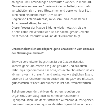
ablagern und Entzündungen hervorrufen können. Je mehr
LDL-
Cholesterin
an unseren Arterienwänden anhaftet, desto mehr
verschließen sich unsere Blutbahnen und desto weniger Blut
kann noch hindurchfließen. Dies ist der
Beginn von
Arteriosklerose
, im Volksmund auch besser als
Arterienverkalkung
bekannt.
Dieser Prozess der Plaque Bildung wiederholt sich, bis die
Arterie komplett verschlossen ist, das nachfolgende Gewebe
nicht mehr durchblutet wird und der Herzinfarkt folgt.
Unterscheidet sich das körpereigene Cholesterin vom dem aus
der Nahrungsaufnahme?
Ein weit verbreiteter Trugschluss ist der Glaube, dass das
körpereigene Cholesterin das gute, gesunde und das durch
Nahrung aufgenommene das böse, schlechte Cholesterin ist. Wir
können zwar mit unsrer Art und Weise, was wir täglichen Essen,
unseren Blut-Cholesterinwert positiv oder negativ beeinflussen,
grundsätzlich ist aber unser Körper selbst dafür verantwortlich.
Bei einem gesunden, aktiven Menschen, reguliert der
Organismus den Ausgleich zwischen der Cholesterin
Eigenproduktion und der zusätzlichen Aufnahme durch Speisen
problemlos eigenständig, ohne das Gleichgewicht zu verlieren.