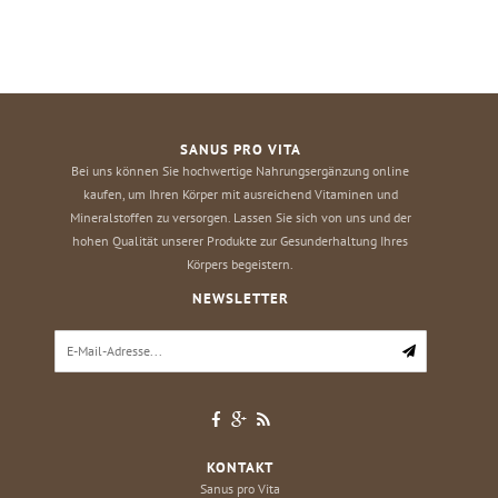
SANUS PRO VITA
Bei uns können Sie hochwertige Nahrungsergänzung online
kaufen, um Ihren Körper mit ausreichend Vitaminen und
Mineralstoffen zu versorgen. Lassen Sie sich von uns und der
hohen Qualität unserer Produkte zur Gesunderhaltung Ihres
Körpers begeistern.
NEWSLETTER
KONTAKT
Sanus pro Vita