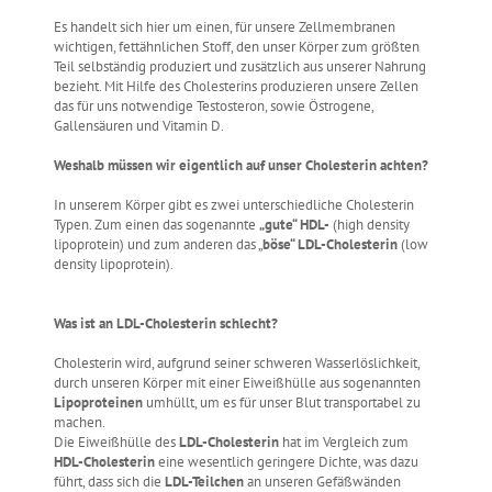
Es handelt sich hier um einen, für unsere Zellmembranen
wichtigen, fettähnlichen Stoff, den unser Körper zum größten
Teil selbständig produziert und zusätzlich aus unserer Nahrung
bezieht. Mit Hilfe des Cholesterins produzieren unsere Zellen
das für uns notwendige Testosteron, sowie Östrogene,
Gallensäuren und Vitamin D.
Weshalb müssen wir eigentlich auf unser Cholesterin achten?
In unserem Körper gibt es zwei unterschiedliche Cholesterin
Typen. Zum einen das sogenannte
„gute“ HDL-
(high density
lipoprotein) und zum anderen das „
böse“ LDL-Cholesterin
(low
density lipoprotein).
Was ist an LDL-Cholesterin schlecht?
Cholesterin wird, aufgrund seiner schweren Wasserlöslichkeit,
durch unseren Körper mit einer Eiweißhülle aus sogenannten
Lipoproteinen
umhüllt, um es für unser Blut transportabel zu
machen.
Die Eiweißhülle des
LDL-Cholesterin
hat im Vergleich zum
HDL-Cholesterin
eine wesentlich geringere Dichte, was dazu
führt, dass sich die
LDL-Teilchen
an unseren Gefäßwänden