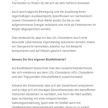
Fischsorten zu finden ist, hat sich als sehr hilfreich erwiesen.
Auch durch tägliche Bewegung und die Ausübung eines
regelmäßigen Ausdauersports, beeinflussen wir nachweislich
unsere Cholesterin-Blut-Werte positiv. Da die zu viel
aufgenommene Energie verbrannt und nicht als Fettreserven im
Körper abgespeichert werden.
Dies verdeutlicht, dass wir das LDL Cholesterin durch eine
bewusste Lebensweise eigenständig reduzieren können, indem
wir Übergewicht vermeiden, Alkohol nur mit Bedacht
konsumieren und auf Nikotin gänzlich verzichten.
Kennen Sie Ihre eigenen Blutfettwerte?
Als Blutfettwert bezeichnet man den Gesamtcholesterinwert,
der sich wiederum aus dem LDL-Cholesterin, HDL-Cholesterin
und den Triglyzeriden (Neutralfetten) zusammensetzt.
Anhand der Einzelwerte lässt sich der Gesamtwert analysieren
und es lässt sich ein etwaiges Gesundheitsrisiko des betroffenen
Menschen darstellen. Je nachdem, wie hoch der Wert ausfällt,
kann rechtzeitig mit einer entsprechenden
Nahrungsumstellung, Sport oder im Notfall auch mit
Medikamenten gegengesteuert werden, bevor es zu einem