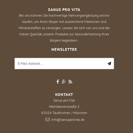
SANUS PRO VITA
Bei uns können Sie hochwertige Nahrungsergänzung online
kaufen, um Ihren Körper mit ausreichend Vitaminen und
Mineralstoffen zu versorgen. Lassen Sie sich von uns und der
hohen Qualität unserer Produkte zur Gesunderhaltung Ihres
Körpers begeistern.
NEWSLETTER
KONTAKT
Sanus pro Vita
Mehlbeerenstraße 2
82024
Taufkirchen / München
info@sanusprovita.de