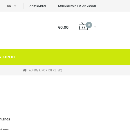
DE
ANMELDEN
KUNDENKONTO ANLEGEN
0
€0,00
N KONTO
AB 80,- € PORTOFREI (D)
hlands
gt
per