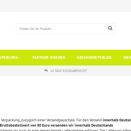
SPRECHEN
PARTNER WERDEN
GESUNDHEITSBLOG
MEI
14 TAGE RÜCKGABERECHT
ve Verpackung, zuzüglich einer Versandpauschale. Für den Versand
innerhalb Deutsc
Bruttobestellwert von 80 Euro versenden wir innerhalb Deutschlands
 Adresse als auch an eine abweichende Lieferadresse erfolgen. Die Lieferung erfol