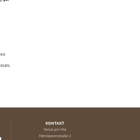
weiz
tzahl.
KONTAKT
Sanus pro Vita
Mehlbeerenstraße 2