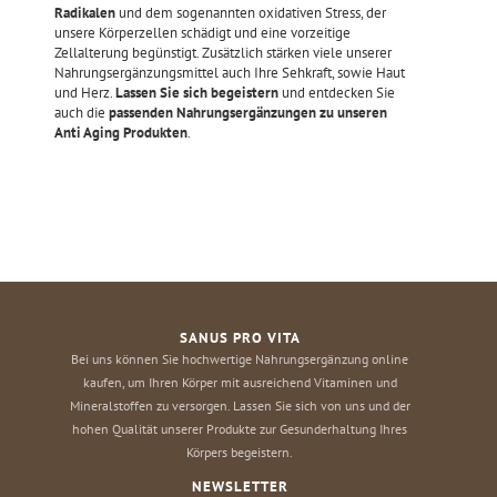
Radikalen
und dem sogenannten oxidativen Stress, der
unsere Körperzellen schädigt und eine vorzeitige
Zellalterung begünstigt. Zusätzlich stärken viele unserer
Nahrungsergänzungsmittel auch Ihre Sehkraft, sowie Haut
und Herz.
Lassen Sie sich begeistern
und entdecken Sie
auch die
passenden Nahrungsergänzungen zu unseren
Anti Aging Produkten
.
SANUS PRO VITA
Bei uns können Sie hochwertige Nahrungsergänzung online
kaufen, um Ihren Körper mit ausreichend Vitaminen und
Mineralstoffen zu versorgen. Lassen Sie sich von uns und der
hohen Qualität unserer Produkte zur Gesunderhaltung Ihres
Körpers begeistern.
NEWSLETTER