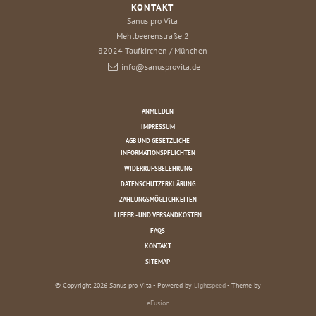
KONTAKT
Sanus pro Vita
Mehlbeerenstraße 2
82024
Taufkirchen / München
info@sanusprovita.de
ANMELDEN
IMPRESSUM
AGB UND GESETZLICHE
INFORMATIONSPFLICHTEN
WIDERRUFSBELEHRUNG
DATENSCHUTZERKLÄRUNG
ZAHLUNGSMÖGLICHKEITEN
LIEFER - UND VERSANDKOSTEN
FAQS
KONTAKT
SITEMAP
© Copyright 2026 Sanus pro Vita - Powered by
Lightspeed
- Theme by
eFusion