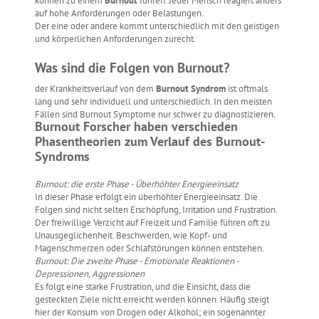
können zu einem
Burnout
führen. Jeder Mensch reagiert anders
auf hohe Anforderungen oder Belastungen.
Der eine oder andere kommt unterschiedlich mit den geistigen
und körperlichen Anforderungen zurecht.
Was sind die Folgen von Burnout?
der Krankheitsverlauf von dem
Burnout Syndrom
ist oftmals
lang und sehr individuell und unterschiedlich. In den meisten
Fällen sind Burnout Symptome nur schwer zu diagnostizieren.
Burnout Forscher haben verschieden
Phasentheorien zum Verlauf des Burnout-
Syndroms
Burnout: die erste Phase - Überhöhter Energieeinsatz
In dieser Phase erfolgt ein überhöhter Energieeinsatz. Die
Folgen sind nicht selten Erschöpfung, Irritation und Frustration.
Der freiwillige Verzicht auf Freizeit und Familie führen oft zu
Unausgeglichenheit. Beschwerden, wie Kopf- und
Magenschmerzen oder Schlafstörungen können entstehen.
Burnout: Die zweite Phase - Emotionale Reaktionen -
Depressionen, Aggressionen
Es folgt eine starke Frustration, und die Einsicht, dass die
gesteckten Ziele nicht erreicht werden können. Häufig steigt
hier der Konsum von Drogen oder Alkohol; ein sogenannter