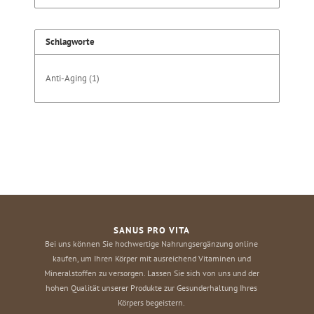
Schlagworte
Anti-Aging
(1)
SANUS PRO VITA
Bei uns können Sie hochwertige Nahrungsergänzung online
kaufen, um Ihren Körper mit ausreichend Vitaminen und
Mineralstoffen zu versorgen. Lassen Sie sich von uns und der
hohen Qualität unserer Produkte zur Gesunderhaltung Ihres
Körpers begeistern.