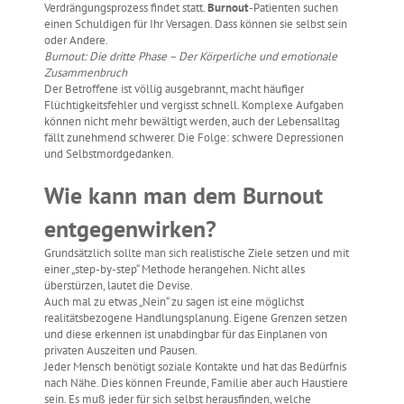
Verdrängungsprozess findet statt.
Burnout
-Patienten suchen
einen Schuldigen für Ihr Versagen. Dass können sie selbst sein
oder Andere.
Burnout: Die dritte Phase – Der Körperliche und emotionale
Zusammenbruch
Der Betroffene ist völlig ausgebrannt, macht häufiger
Flüchtigkeitsfehler und vergisst schnell. Komplexe Aufgaben
können nicht mehr bewältigt werden, auch der Lebensalltag
fällt zunehmend schwerer. Die Folge: schwere Depressionen
und Selbstmordgedanken.
Wie kann man dem Burnout
entgegenwirken?
Grundsätzlich sollte man sich realistische Ziele setzen und mit
einer „step-by-step“ Methode herangehen. Nicht alles
überstürzen, lautet die Devise.
Auch mal zu etwas „Nein“ zu sagen ist eine möglichst
realitätsbezogene Handlungsplanung. Eigene Grenzen setzen
und diese erkennen ist unabdingbar für das Einplanen von
privaten Auszeiten und Pausen.
Jeder Mensch benötigt soziale Kontakte und hat das Bedürfnis
nach Nähe. Dies können Freunde, Familie aber auch Haustiere
sein. Es muß jeder für sich selbst herausfinden, welche