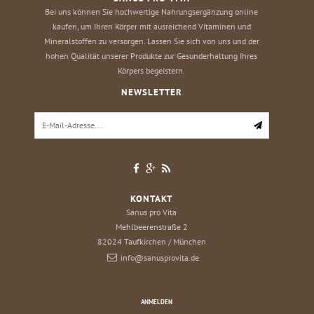
Bei uns können Sie hochwertige Nahrungsergänzung online
kaufen, um Ihren Körper mit ausreichend Vitaminen und
Mineralstoffen zu versorgen. Lassen Sie sich von uns und der
hohen Qualität unserer Produkte zur Gesunderhaltung Ihres
Körpers begeistern.
NEWSLETTER
KONTAKT
Sanus pro Vita
Mehlbeerenstraße 2
82024
Taufkirchen / München
info@sanusprovita.de
ANMELDEN