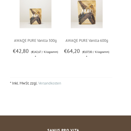
AWAQE PURE Vanilla 300g
AWAQE PURE Vanilla 600g
€42,80
€64,20
(€142,67 / Kilogramm)
(€107,00 / Kilogramm)
*
*
* Inkl. MwSt. zzgl.
Versandkosten
SANUS PRO VITA