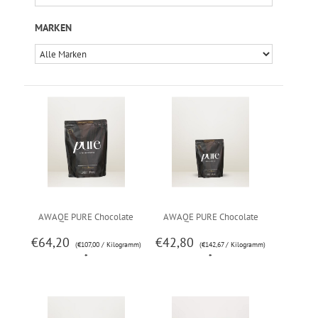
MARKEN
AWAQE PURE Chocolate
AWAQE PURE Chocolate
€64,20
€42,80
(€107,00 / Kilogramm)
600g
(€142,67 / Kilogramm)
300g
*
*