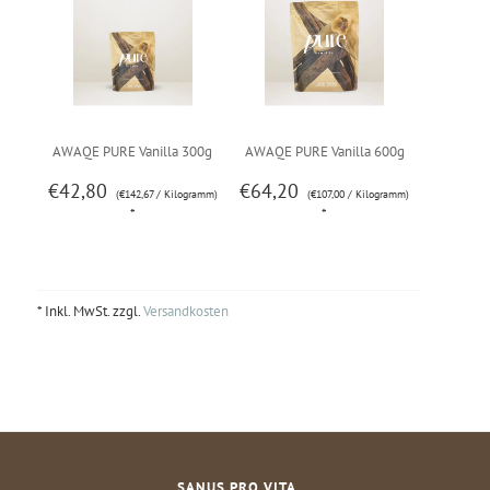
AWAQE PURE Vanilla 300g
AWAQE PURE Vanilla 600g
€42,80
€64,20
(€142,67 / Kilogramm)
(€107,00 / Kilogramm)
*
*
* Inkl. MwSt. zzgl.
Versandkosten
SANUS PRO VITA