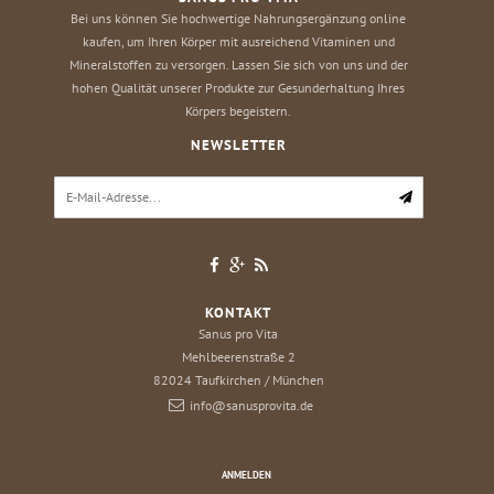
Bei uns können Sie hochwertige Nahrungsergänzung online
kaufen, um Ihren Körper mit ausreichend Vitaminen und
Mineralstoffen zu versorgen. Lassen Sie sich von uns und der
hohen Qualität unserer Produkte zur Gesunderhaltung Ihres
Körpers begeistern.
NEWSLETTER
KONTAKT
Sanus pro Vita
Mehlbeerenstraße 2
82024
Taufkirchen / München
info@sanusprovita.de
ANMELDEN