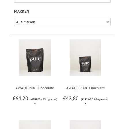
MARKEN
AWAQE PURE Chocolate
AWAQE PURE Chocolate
€64,20
€42,80
(€107,00 / Kilogramm)
600g
(€142,67 / Kilogramm)
300g
*
*