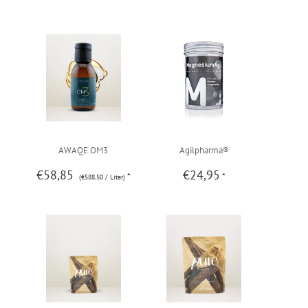
AWAQE OM3
Agilpharma®
€58,85
€24,95
*
*
(€588,50 / Liter)
MagnesiumAgil