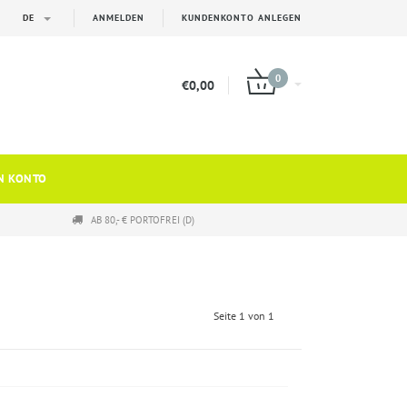
DE
ANMELDEN
KUNDENKONTO ANLEGEN
0
€0,00
N KONTO
AB 80,- € PORTOFREI (D)
Seite 1 von 1