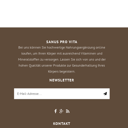
SANUS PRO VITA
Bei uns können Sie hochwertige Nahrungsergänzung online
kaufen, um Ihren Körper mit ausreichend Vitaminen und
Mineralstoffen zu versorgen. Lassen Sie sich von uns und der
hohen Qualität unserer Produkte zur Gesunderhaltung Ihres
Körpers begeistern.
NEWSLETTER
KONTAKT