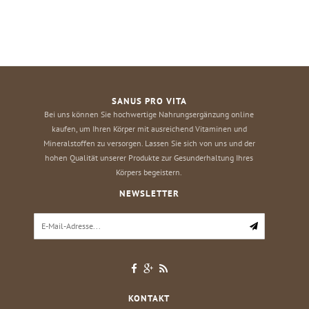
SANUS PRO VITA
Bei uns können Sie hochwertige Nahrungsergänzung online
kaufen, um Ihren Körper mit ausreichend Vitaminen und
Mineralstoffen zu versorgen. Lassen Sie sich von uns und der
hohen Qualität unserer Produkte zur Gesunderhaltung Ihres
Körpers begeistern.
NEWSLETTER
KONTAKT