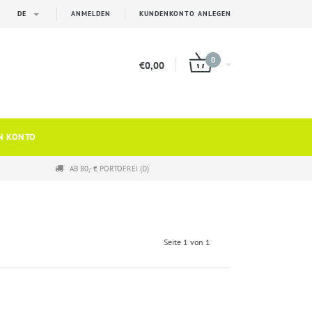
DE
ANMELDEN
KUNDENKONTO ANLEGEN
0
€0,00
N KONTO
AB 80,- € PORTOFREI (D)
Seite 1 von 1