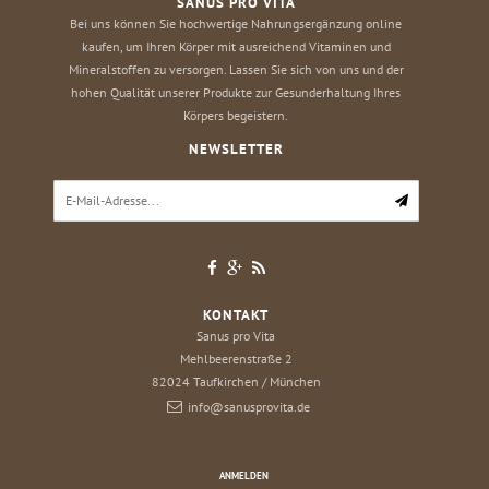
SANUS PRO VITA
Bei uns können Sie hochwertige Nahrungsergänzung online
kaufen, um Ihren Körper mit ausreichend Vitaminen und
Mineralstoffen zu versorgen. Lassen Sie sich von uns und der
hohen Qualität unserer Produkte zur Gesunderhaltung Ihres
Körpers begeistern.
NEWSLETTER
KONTAKT
Sanus pro Vita
Mehlbeerenstraße 2
82024
Taufkirchen / München
info@sanusprovita.de
ANMELDEN