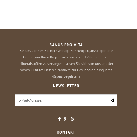
SANUS PRO VITA
Bei uns können Sie hochwertige Nahrungsergänzung online
kaufen, um Ihren Körper mit ausreichend Vitaminen und
Mineralstoffen zu versorgen. Lassen Sie sich von uns und der
hohen Qualität unserer Produkte zur Gesunderhaltung Ihres
Körpers begeistern.
NEWSLETTER
KONTAKT