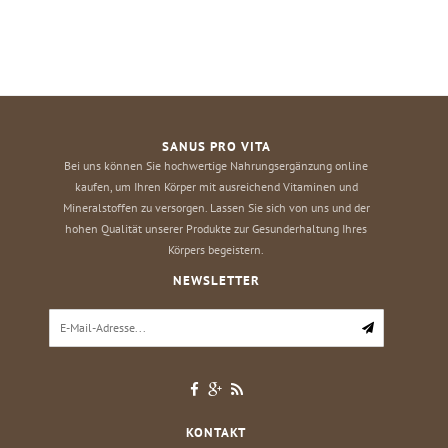
SANUS PRO VITA
Bei uns können Sie hochwertige Nahrungsergänzung online
kaufen, um Ihren Körper mit ausreichend Vitaminen und
Mineralstoffen zu versorgen. Lassen Sie sich von uns und der
hohen Qualität unserer Produkte zur Gesunderhaltung Ihres
Körpers begeistern.
NEWSLETTER
KONTAKT