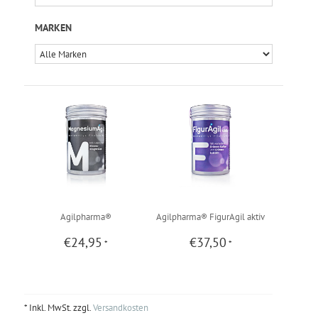
MARKEN
Agilpharma®
Agilpharma® FigurAgil aktiv
€24,95
€37,50
*
*
MagnesiumAgil
* Inkl. MwSt. zzgl.
Versandkosten