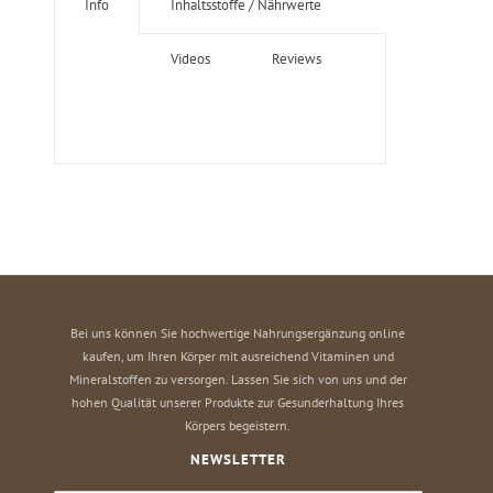
Info
Inhaltsstoffe / Nährwerte
Videos
Reviews
Bei uns können Sie hochwertige Nahrungsergänzung online
kaufen, um Ihren Körper mit ausreichend Vitaminen und
Mineralstoffen zu versorgen. Lassen Sie sich von uns und der
hohen Qualität unserer Produkte zur Gesunderhaltung Ihres
Körpers begeistern.
NEWSLETTER