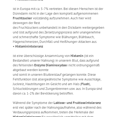
ist in Europa mit ca. 5-7% vertreten. Bei diesen Menschen ist der
Dünndarm nicht in der Lage den komplett aufgenommenen
Fruchtzucker
vollständig aufzunehmen. Auch hier wird
deswegen der Rest
des Fruchtzuckers unbehandelt in den Dickdarm weitergegeben
und löst aufgrund des Zersetzungsprozess sehr unangenehme
und schmerzhafte Symptome wie Blähungen, Blähbauch,
Magenschmerzen, Durchfall und Heißhunger-Attacken aus.
• Histaminintoleranz
ist eine überschüssige Ansammlung von
Histamin
(ist ein
Bestandteil unserer Nahrung) in unserem Blut, dass aufgrund
des fehlenden
Enzyms Diaminoxydas
e nicht ordnungsgemäß
abgebaut werden konnte
und somit in unseren Blutkreislauf gelangen konnte. Diese
Fehlfunktion löst allergieähnliche Symptome wie Ausschläge,
Juckreiz, Hautrötungen im Gesicht und am Hals (
Flush
),
Schluckstörungen und Zungenbrennen usw. aus. In Europa sind
davon ca. 1-2% der Bevölkerung betroffen.
Während die Symptome der
Laktose- und Fruktoseintoleranz
erst viel später nach der Nahrungsaufnahme, also während des
Verdauungsprozess aufkommen, treten die Merkmale der
Histaminintoleranz
für gewöhnlich unmittelbar mit dem