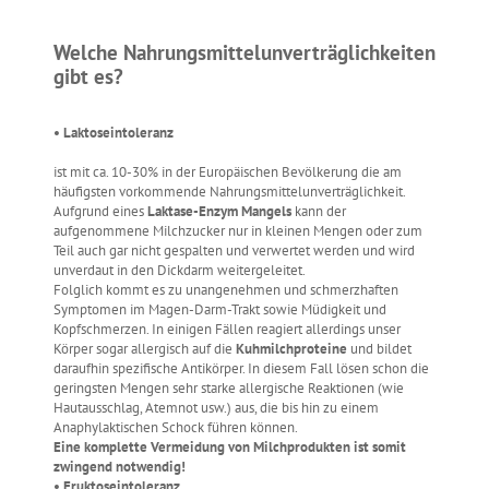
Welche Nahrungsmittelunverträglichkeiten
gibt es?
• Laktoseintoleranz
ist mit ca. 10-30% in der Europäischen Bevölkerung die am
häufigsten vorkommende Nahrungsmittelunverträglichkeit.
Aufgrund eines
Laktase-Enzym Mangels
kann der
aufgenommene Milchzucker nur in kleinen Mengen oder zum
Teil auch gar nicht gespalten und verwertet werden und wird
unverdaut in den Dickdarm weitergeleitet.
Folglich kommt es zu unangenehmen und schmerzhaften
Symptomen im Magen-Darm-Trakt sowie Müdigkeit und
Kopfschmerzen. In einigen Fällen reagiert allerdings unser
Körper sogar allergisch auf die
Kuhmilchproteine
und bildet
daraufhin spezifische Antikörper. In diesem Fall lösen schon die
geringsten Mengen sehr starke allergische Reaktionen (wie
Hautausschlag, Atemnot usw.) aus, die bis hin zu einem
Anaphylaktischen Schock führen können.
Eine komplette Vermeidung von Milchprodukten ist somit
zwingend notwendig!
• Fruktoseintoleranz