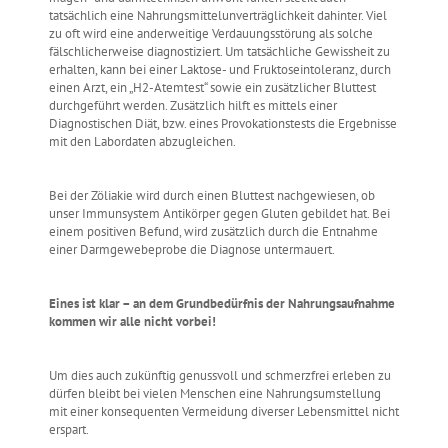
tatsächlich eine Nahrungsmittelunverträglichkeit dahinter. Viel
zu oft wird eine anderweitige Verdauungsstörung als solche
fälschlicherweise diagnostiziert. Um tatsächliche Gewissheit zu
erhalten, kann bei einer Laktose- und Fruktoseintoleranz, durch
einen Arzt, ein „H2-Atemtest“ sowie ein zusätzlicher Bluttest
durchgeführt werden. Zusätzlich hilft es mittels einer
Diagnostischen Diät, bzw. eines Provokationstests die Ergebnisse
mit den Labordaten abzugleichen.
Bei der Zöliakie wird durch einen Bluttest nachgewiesen, ob
unser Immunsystem Antikörper gegen Gluten gebildet hat. Bei
einem positiven Befund, wird zusätzlich durch die Entnahme
einer Darmgewebeprobe die Diagnose untermauert.
Eines ist klar – an dem Grundbedürfnis der Nahrungsaufnahme
kommen wir alle nicht vorbei!
Um dies auch zukünftig genussvoll und schmerzfrei erleben zu
dürfen bleibt bei vielen Menschen eine Nahrungsumstellung
mit einer konsequenten Vermeidung diverser Lebensmittel nicht
erspart.