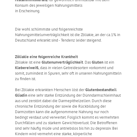
Konsum des jeweiligen Nahrungsmittels
in Erscheinung.
Die wohl schlimmste und folgenreichste
Nahrungsmittelunverträglichkeit ist die Zöliakie, an der ca.1% in
Deutschland erkrankt sind - Tendenz leider steigend.
Zöliakie eine folgenreiche Krankheit
Zöliakie ist eine
Glutenunverträglichkeit
. Das
Gluten
ist ein
Klebereiweiß
, dass in vielen Getreidesorten vorkommt und
somit, zumindest in Spuren, sehr oft in unseren Nahrungsmitteln
zu finden ist.
Bei Zöliakie erkrankten Menschen löst der
Glutenbestandteil
Gliadin
eine sehr starke Entzündung der Dünndarmschleimhaut
aus und zerstört dabei die Darmepithelzellen. Durch diese
chronische Entzündung der sowie die Rückbildung der
Darmzotten kann die aufgenommene Nahrung nur noch
bedingt verdaut und verwertet. Folglich kommt es vermehrten
Durchfällen und zu starkem Gewichtsverlust. Die Betroffenen
sind sehr häufig müde und antriebslos bis hin zu depressiv. Bei
Kindern wird vermehrt eine starke, körperliche