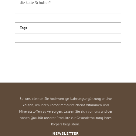
die kalte Schulter?
Tags
Bei uns können Sie hochwertige Nahrungsergänzung online
kaufen, um Ihren Körper mit ausreichend Vitaminen und
Mineralstoffen zu versorgen. Lassen Sie sich von uns und der
hohen Qualität unserer Produkte zur Gesunderhaltung Ihres
Körpers begeistern.
NEWSLETTER