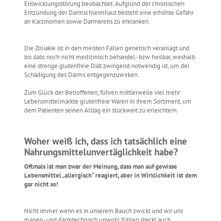
Entwicklungsstörung beobachtet. Aufgrund der chronischen
Entzündung der Darmschleimhaut besteht eine erhöhte Gefahr
an Karzinomen sowie Darmkrebs zu erkranken.
Die Zöliakie ist in den meisten Fällen genetisch veranlagt und
bis dato noch nicht medizinisch behandel- bzw. heilbar, weshalb
eine strenge glutenfreie Diät zwingend notwendig ist, um der
Schädigung des Darms entgegenzuwirken.
Zum Glück der Betroffenen, führen mittlerweile viel mehr
Lebensmittelmärkte glutenfreie Waren in ihrem Sortiment, um
dem Patienten seinen Alltag ein stückweit zu erleichtern.
Woher weiß ich, dass ich tatsächlich eine
Nahrungsmittelunvertäglichkeit habe?
Oftmals ist man zwar der Meinung, dass man auf gewisse
Lebensmittel „allergisch“ reagiert, aber in Wirklichkeit ist dem
gar nicht so!
Nicht immer wenn es in unserem Bauch zwickt und wir uns
magen- und darmtechnisch unwohl fühlen steckt auch