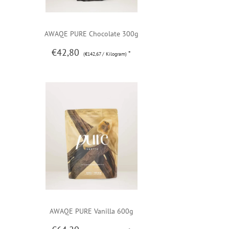
AWAQE PURE Chocolate 300g
€42,80
*
(€142,67 / Kilogram)
AWAQE PURE Vanilla 600g