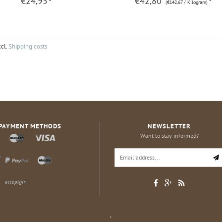
€24,95
€42,80
*
*
(€142,67 / Kilogram)
xcl.
Shipping costs
PAYMENT METHODS
NEWSLETTER
Want to stay informed?
.