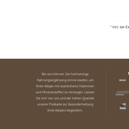
* Incl. tax E
Bei uns können Sie hochwertige
Nahrungsergänzung online kaufen, um
Ihren Körper mit ausreichend Vitaminen
und Mineralstoffen zu versorgen. Lassen
Sie sich von uns und der hohen Qualität
unserer Produkte zur Gesunderhaltung
Ihres Körpers begeistern.