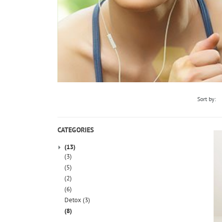
Sort by:
CATEGORIES
(13)
(3)
(5)
(2)
(6)
Detox
(3)
(8)