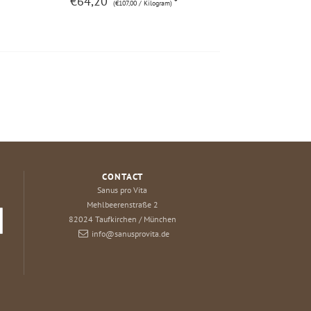
€64,20
*
(€107,00 / Kilogram)
CONTACT
Sanus pro Vita
Mehlbeerenstraße 2
82024
Taufkirchen / München
info@sanusprovita.de