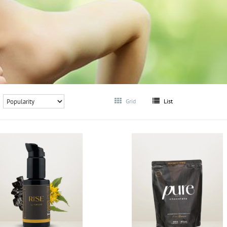
Grid
List