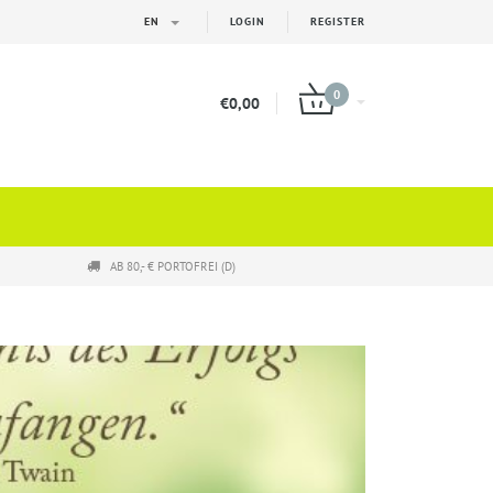
EN
LOGIN
REGISTER
0
€0,00
AB 80,- € PORTOFREI (D)