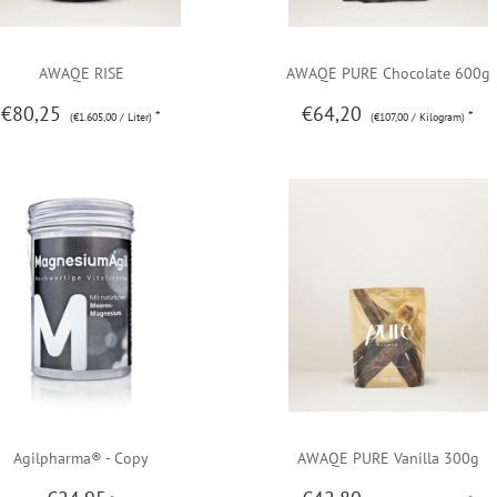
AWAQE RISE
AWAQE PURE Chocolate 600g
€80,25
€64,20
*
*
(€1.605,00 / Liter)
(€107,00 / Kilogram)
Agilpharma® - Copy
AWAQE PURE Vanilla 300g