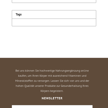
Tags
Bei uns können Sie hochwertige Nahrungsergänzung online
kaufen, um Ihren Körper mit ausreichend Vitaminen und
Mineralstoffen zu versorgen. Lassen Sie sich von uns und der
hohen Qualität unserer Produkte zur Gesunderhaltung Ihres
Körpers begeistern.
NEWSLETTER