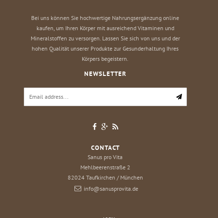
Bei uns können Sie hochwertige Nahrungsergänzung online
kaufen, um Ihren Körper mit ausreichend Vitaminen und
Mineralstoffen zu versorgen. Lassen Sie sich von uns und der
hohen Qualität unserer Produkte zur Gesunderhaltung Ihres
Körpers begeistern.
NEWSLETTER
CONTACT
Sanus pro Vita
Mehlbeerenstraße 2
82024
Taufkirchen / München
info@sanusprovita.de