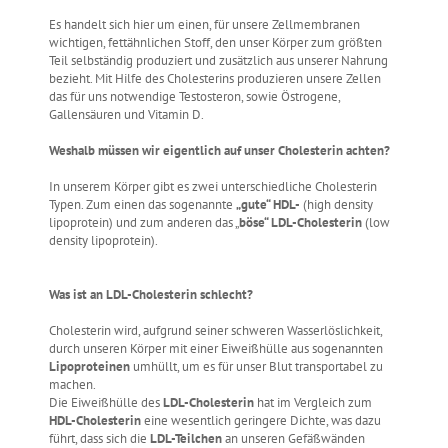
Es handelt sich hier um einen, für unsere Zellmembranen
wichtigen, fettähnlichen Stoff, den unser Körper zum größten
Teil selbständig produziert und zusätzlich aus unserer Nahrung
bezieht. Mit Hilfe des Cholesterins produzieren unsere Zellen
das für uns notwendige Testosteron, sowie Östrogene,
Gallensäuren und Vitamin D.
Weshalb müssen wir eigentlich auf unser Cholesterin achten?
In unserem Körper gibt es zwei unterschiedliche Cholesterin
Typen. Zum einen das sogenannte
„gute“ HDL-
(high density
lipoprotein) und zum anderen das „
böse“ LDL-Cholesterin
(low
density lipoprotein).
Was ist an LDL-Cholesterin schlecht?
Cholesterin wird, aufgrund seiner schweren Wasserlöslichkeit,
durch unseren Körper mit einer Eiweißhülle aus sogenannten
Lipoproteinen
umhüllt, um es für unser Blut transportabel zu
machen.
Die Eiweißhülle des
LDL-Cholesterin
hat im Vergleich zum
HDL-Cholesterin
eine wesentlich geringere Dichte, was dazu
führt, dass sich die
LDL-Teilchen
an unseren Gefäßwänden