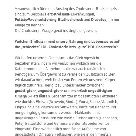
Verantwortlich für einen Anstieg des Cholesterin-Blutspiegels
sind zum Beispiel
Herz-Kreislauf-Erkrankungen
,
Fettstoffwechselstörung
,
Bluthochdruck
und
Diabetes
, um nur
einige zu nennen.
Die Cholesterin-Waage gerät ins Ungleichgewicht.
Welchen Einfluss nimmt unsere Nahrung und Lebensweise auf
das „schlechte“ LDL-Cholesterin bzw. „gute“ HDL-Cholesterin?
Wir helfen unserem Organismus das Gleichgewicht
beizubehalten, indem wir versuchen wirklich nur die
Kalorienmenge aufzunehmen, die wir auch tatsächlich
benötigen, um Übergewicht zu vermeiden. Zusätzlich sollten
wir darauf achten, welche Art von Fetten wir unserem Körper
täglich zuführen. Hier gilt zu unterscheiden zwischen:
gesättigten-
,
ungesättigten-
und
mehrfach ungesättigten
Omega 3-Fettsäuren
. Lebensmittel mit gesättigten Fettsäuren,
wie dunkles Fleisch (Schwein, Rind…), Wurst, Sahne, Vollmilch,
Chips, und eine Vielzahl an Süßwaren, sollte mit Bedacht und
nur geringfügig konsumiert werden. Mahlzeiten mit
ungesättigten Fettsäuren wie weiße Fleischsorten (Hähnchen,
Pute), Ballaststoffe und Gemüse werden als bedenkenlos
eingestuft. Eine wöchentlich mehrfache Aufnahme von
ungesättigten Omega 3 Fettsäuren, wie sie in den meisten