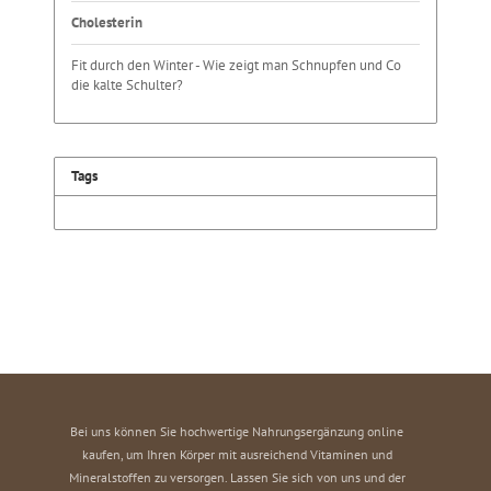
Cholesterin
Fit durch den Winter - Wie zeigt man Schnupfen und Co
die kalte Schulter?
Tags
Bei uns können Sie hochwertige Nahrungsergänzung online
kaufen, um Ihren Körper mit ausreichend Vitaminen und
Mineralstoffen zu versorgen. Lassen Sie sich von uns und der