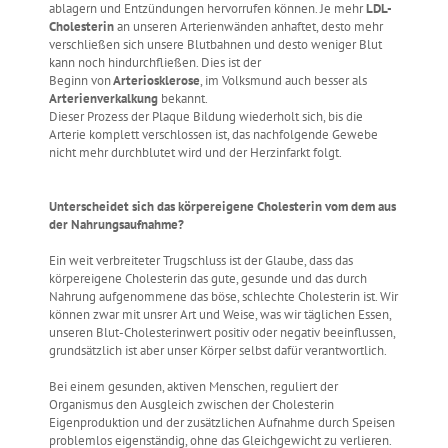
ablagern und Entzündungen hervorrufen können. Je mehr
LDL-
Cholesterin
an unseren Arterienwänden anhaftet, desto mehr
verschließen sich unsere Blutbahnen und desto weniger Blut
kann noch hindurchfließen. Dies ist der
Beginn von
Arteriosklerose
, im Volksmund auch besser als
Arterienverkalkung
bekannt.
Dieser Prozess der Plaque Bildung wiederholt sich, bis die
Arterie komplett verschlossen ist, das nachfolgende Gewebe
nicht mehr durchblutet wird und der Herzinfarkt folgt.
Unterscheidet sich das körpereigene Cholesterin vom dem aus
der Nahrungsaufnahme?
Ein weit verbreiteter Trugschluss ist der Glaube, dass das
körpereigene Cholesterin das gute, gesunde und das durch
Nahrung aufgenommene das böse, schlechte Cholesterin ist. Wir
können zwar mit unsrer Art und Weise, was wir täglichen Essen,
unseren Blut-Cholesterinwert positiv oder negativ beeinflussen,
grundsätzlich ist aber unser Körper selbst dafür verantwortlich.
Bei einem gesunden, aktiven Menschen, reguliert der
Organismus den Ausgleich zwischen der Cholesterin
Eigenproduktion und der zusätzlichen Aufnahme durch Speisen
problemlos eigenständig, ohne das Gleichgewicht zu verlieren.