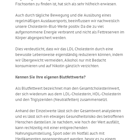
Fischsorten zu finden ist, hat sich als sehr hilfreich erwiesen.
Auch durch tägliche Bewegung und die Ausübung eines
regelmäßigen Ausdauersports, beeinflussen wir nachweislich
unsere Cholesterin-Blut-Werte positiv. Da die zu viel
aufgenommene Energie verbrannt und nicht als Fettreserven im
Körper abgespeichert werden.
Dies verdeutlicht, dass wir das LDL Cholesterin durch eine
bewusste Lebensweise eigenständig reduzieren können, indem
wir Übergewicht vermeiden, Alkohol nur mit Bedacht
konsumieren und auf Nikotin gänzlich verzichten.
Kennen Sie Ihre eigenen Blutfettwerte?
Als Blutfettwert bezeichnet man den Gesamtcholesterinwert,
der sich wiederum aus dem LDL-Cholesterin, HDL-Cholesterin
und den Triglyzeriden (Neutralfetten) zusammensetzt.
Anhand der Einzelwerte lässt sich der Gesamtwert analysieren
und es lässt sich ein etwaiges Gesundheitsrisiko des betroffenen
Menschen darstellen. Je nachdem, wie hoch der Wert ausfällt,
kann rechtzeitig mit einer entsprechenden
Nahrungsumstellung, Sport oder im Notfall auch mit
Medikamenten gegengesteuert werden, bevor es zu einem