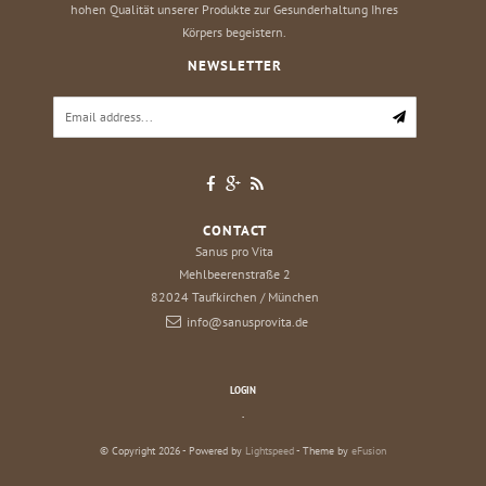
hohen Qualität unserer Produkte zur Gesunderhaltung Ihres
Körpers begeistern.
NEWSLETTER
CONTACT
Sanus pro Vita
Mehlbeerenstraße 2
82024
Taufkirchen / München
info@sanusprovita.de
LOGIN
.
© Copyright 2026 - Powered by
Lightspeed
- Theme by
eFusion