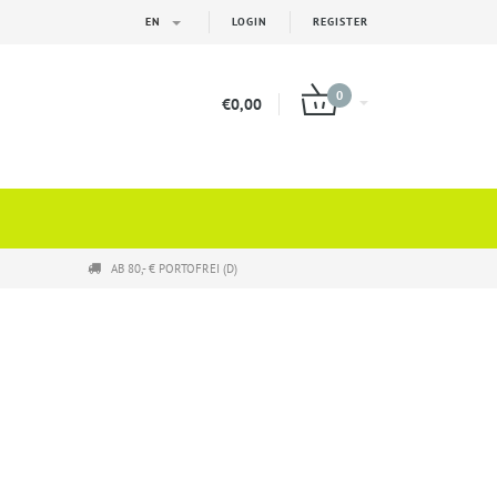
EN
LOGIN
REGISTER
0
€0,00
AB 80,- € PORTOFREI (D)