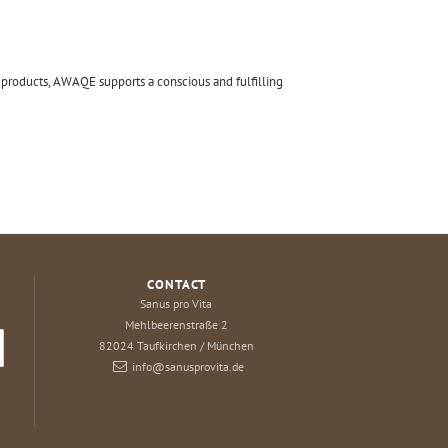
d products, AWAQE supports a conscious and fulfilling
CONTACT
Sanus pro Vita
Mehlbeerenstraße 2
82024
Taufkirchen / München
info@sanusprovita.de