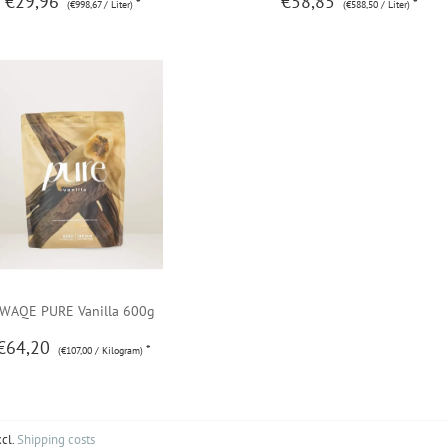
€29,96
€58,85
*
*
(€998,67 / Liter)
(€588,50 / Liter)
WAQE PURE Vanilla 600g
€64,20
*
(€107,00 / Kilogram)
xcl.
Shipping costs