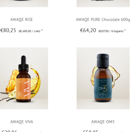
AWAQE RISE
AWAQE PURE Chocolate 600g
€80,25
€64,20
*
*
(€1.605,00 / Liter)
(€107,00 / Kilogram)
AWAQE VIVA
AWAQE OM3