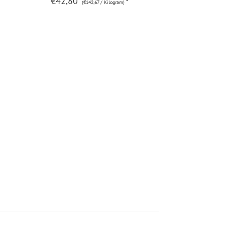
€42,80
*
(€142,67 / Kilogram)