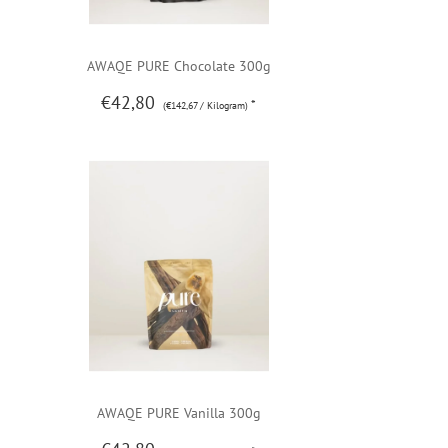
AWAQE PURE Chocolate 300g
€42,80
*
(€142,67 / Kilogram)
AWAQE PURE Vanilla 300g