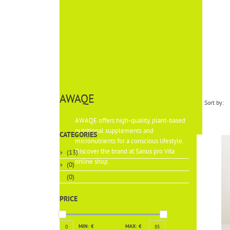
AWAQE
Sort by:
AWAQE offers high-quality, plant-based
nutritional supplements and
CATEGORIES
micronutrients for a conscious lifestyle.
Discover the brand at Sanus pro Vita
(13)
online shop.
(0)
(0)
PRICE
MIN: €
MAX: €
0
85