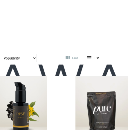
Grid
List