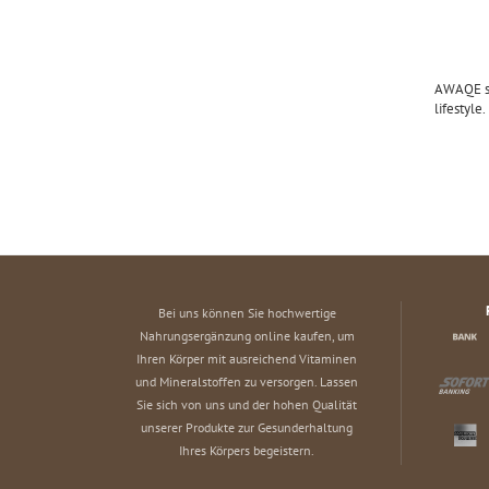
AWAQE sta
lifestyle
Bei uns können Sie hochwertige
Nahrungsergänzung online kaufen, um
Ihren Körper mit ausreichend Vitaminen
und Mineralstoffen zu versorgen. Lassen
Sie sich von uns und der hohen Qualität
unserer Produkte zur Gesunderhaltung
Ihres Körpers begeistern.