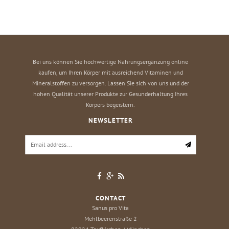
Bei uns können Sie hochwertige Nahrungsergänzung online
kaufen, um Ihren Körper mit ausreichend Vitaminen und
Mineralstoffen zu versorgen. Lassen Sie sich von uns und der
hohen Qualität unserer Produkte zur Gesunderhaltung Ihres
Körpers begeistern.
NEWSLETTER
CONTACT
Sanus pro Vita
Mehlbeerenstraße 2