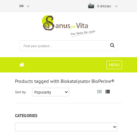
EN
0 Articles
MENU
Products tagged with Biokatalysator BioPerine®
Sort by:
CATEGORIES