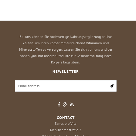
Bei uns können Sie hochwertige Nahrungsergänzung online
kaufen, um Ihren Körper mit ausreichend Vitaminen und
Mineralstoffen zu versorgen. Lassen Sie sich von uns und der
hohen Qualität unserer Produkte zur Gesunderhaltung Ihres
Körpers begeistern.
NEWSLETTER
CONTACT
Sanus pro Vita
Mehlbeerenstraße 2