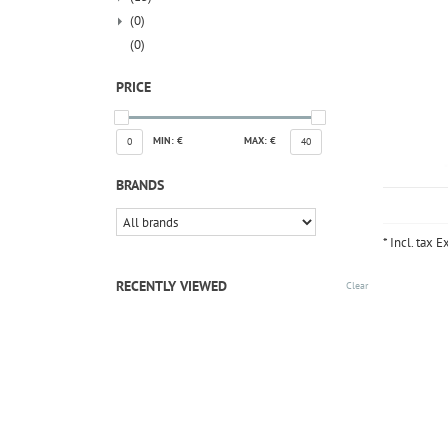
(0)
(0)
PRICE
MIN: €
MAX: €
0
40
BRANDS
* Incl. tax E
RECENTLY VIEWED
Clear