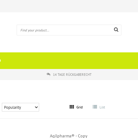
O
14 TAGE RÜCKGABERECHT
Grid
List
Agilpharma® - Copy