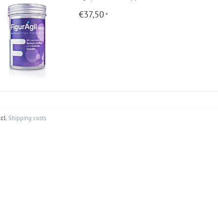
€37,50
*
xcl.
Shipping costs