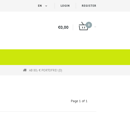
EN
LOGIN
REGISTER
0
€0,00
AB 80,- € PORTOFREI (D)
Page 1 of 1