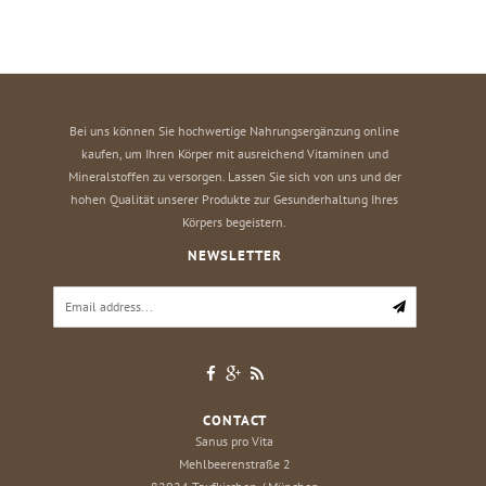
Bei uns können Sie hochwertige Nahrungsergänzung online
kaufen, um Ihren Körper mit ausreichend Vitaminen und
Mineralstoffen zu versorgen. Lassen Sie sich von uns und der
hohen Qualität unserer Produkte zur Gesunderhaltung Ihres
Körpers begeistern.
NEWSLETTER
CONTACT
Sanus pro Vita
Mehlbeerenstraße 2