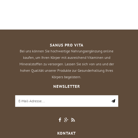
SANUS PRO VITA
Bei uns können Sie hochwertige Nahrungsergänzung online
kaufen, um Ihren Körper mit ausreichend Vitaminen und
Mineralstoffen zu versorgen. Lassen Sie sich von uns und der
hohen Qualität unserer Produkte zur Gesunderhaltung Ihres
Körpers begeistern.
NEWSLETTER
KONTAKT