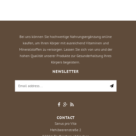
Bei uns können Sie hochwertige Nahrungsergänzung online
kaufen, um Ihren Körper mit ausreichend Vitaminen und
Mineralstoffen zu versorgen. Lassen Sie sich von uns und der
hohen Qualität unserer Produkte zur Gesunderhaltung Ihres
Körpers begeistern.
NEWSLETTER
CONTACT
Sanus pro Vita
Mehlbeerenstraße 2