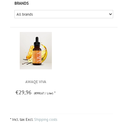
BRANDS
AWAQE VIVA
€29,96
*
(€998,67 / Liter)
* Incl. tax Excl.
Shipping costs