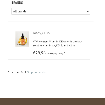
BRANDS
AWAQE VIVA
VIVA – vegan Vitamin DEKA with the fat-
soluble vitamins A, D3, E, and K2 in
optimal bioavailability. Contributes to
€29,96
*
normal immune function, maintenance of
(€998,67 / Liter)
normal bones, and protection of cells from
oxidative stress.
* Incl. tax Excl.
Shipping costs