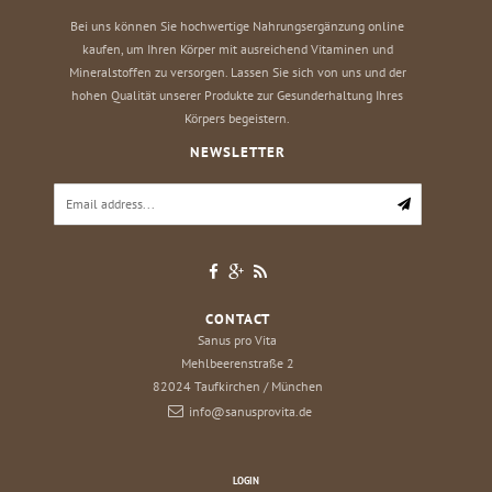
Bei uns können Sie hochwertige Nahrungsergänzung online
kaufen, um Ihren Körper mit ausreichend Vitaminen und
Mineralstoffen zu versorgen. Lassen Sie sich von uns und der
hohen Qualität unserer Produkte zur Gesunderhaltung Ihres
Körpers begeistern.
NEWSLETTER
CONTACT
Sanus pro Vita
Mehlbeerenstraße 2
82024
Taufkirchen / München
info@sanusprovita.de
LOGIN