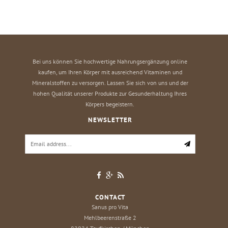
Bei uns können Sie hochwertige Nahrungsergänzung online
kaufen, um Ihren Körper mit ausreichend Vitaminen und
Mineralstoffen zu versorgen. Lassen Sie sich von uns und der
hohen Qualität unserer Produkte zur Gesunderhaltung Ihres
Körpers begeistern.
NEWSLETTER
CONTACT
Sanus pro Vita
Mehlbeerenstraße 2