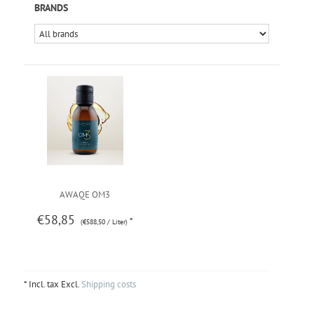
BRANDS
AWAQE OM3
€58,85
*
(€588,50 / Liter)
* Incl. tax Excl.
Shipping costs