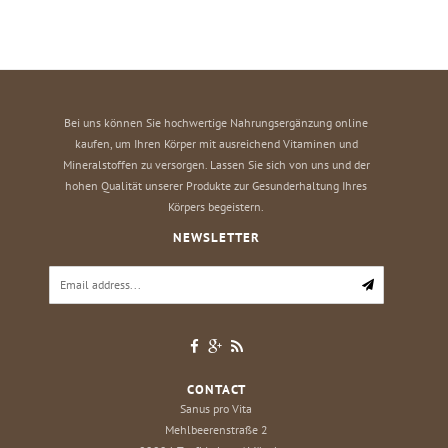
Bei uns können Sie hochwertige Nahrungsergänzung online
kaufen, um Ihren Körper mit ausreichend Vitaminen und
Mineralstoffen zu versorgen. Lassen Sie sich von uns und der
hohen Qualität unserer Produkte zur Gesunderhaltung Ihres
Körpers begeistern.
NEWSLETTER
CONTACT
Sanus pro Vita
Mehlbeerenstraße 2