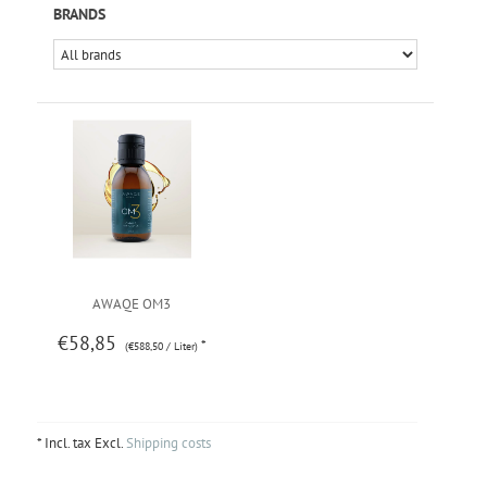
BRANDS
AWAQE OM3
€58,85
*
(€588,50 / Liter)
* Incl. tax Excl.
Shipping costs