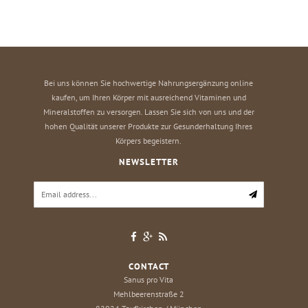
Bei uns können Sie hochwertige Nahrungsergänzung online
kaufen, um Ihren Körper mit ausreichend Vitaminen und
Mineralstoffen zu versorgen. Lassen Sie sich von uns und der
hohen Qualität unserer Produkte zur Gesunderhaltung Ihres
Körpers begeistern.
NEWSLETTER
CONTACT
Sanus pro Vita
Mehlbeerenstraße 2