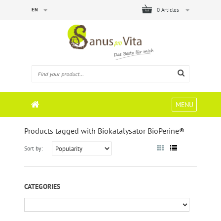
EN
0 Articles
MENU
Products tagged with Biokatalysator BioPerine®
Sort by:
CATEGORIES