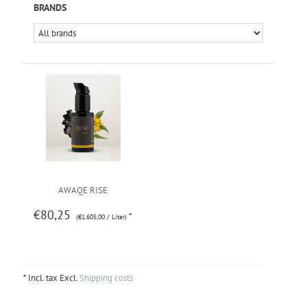
BRANDS
AWAQE RISE
€80,25
*
(€1.605,00 / Liter)
* Incl. tax Excl.
Shipping costs