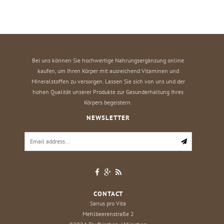
Bei uns können Sie hochwertige Nahrungsergänzung online
kaufen, um Ihren Körper mit ausreichend Vitaminen und
Mineralstoffen zu versorgen. Lassen Sie sich von uns und der
hohen Qualität unserer Produkte zur Gesunderhaltung Ihres
Körpers begeistern.
NEWSLETTER
CONTACT
Sanus pro Vita
Mehlbeerenstraße 2