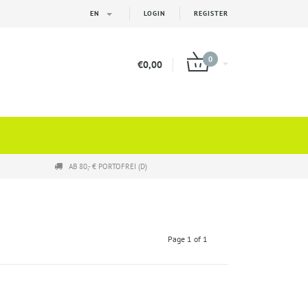
EN
LOGIN
REGISTER
0
€0,00
AB 80,- € PORTOFREI (D)
Page 1 of 1