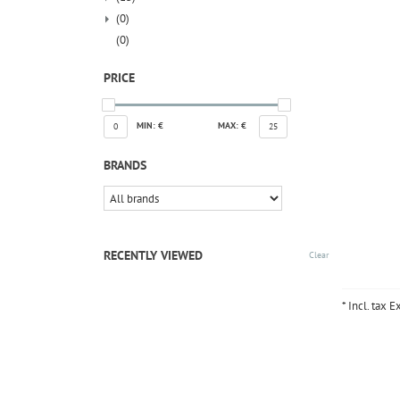
(0)
(0)
PRICE
MIN: €
MAX: €
0
25
BRANDS
RECENTLY VIEWED
Clear
* Incl. tax E