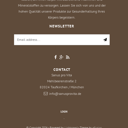
Mineralstoffen zu versorgen. Lassen Sie sich von uns und der
hohen Qualität unserer Produkte zur Gesunderhaltung Ihres
Körpers begeistern.
NEWSLETTER
CONTACT
Sanus pro Vita
Mehlbeerenstraße 2
82024
Taufkirchen / München
info@sanusprovita.de
LOGIN
.
© Copyright 2026 - Powered by
Lightspeed
- Theme by
eFusion