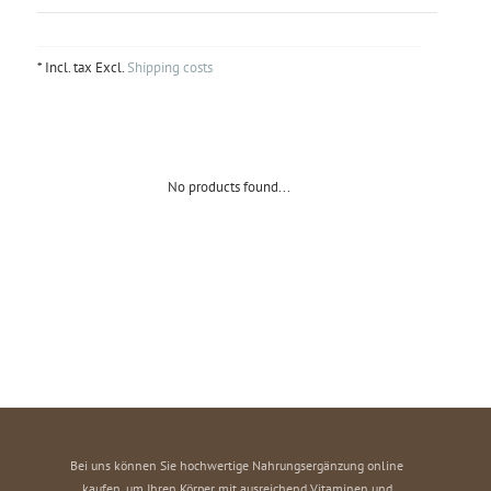
* Incl. tax Excl.
Shipping costs
No products found...
Bei uns können Sie hochwertige Nahrungsergänzung online
kaufen, um Ihren Körper mit ausreichend Vitaminen und