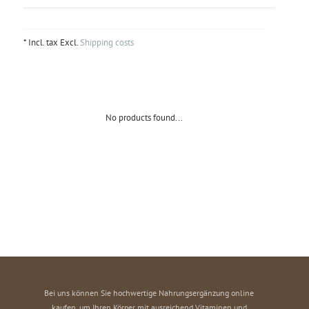
* Incl. tax Excl.
Shipping costs
No products found...
Bei uns können Sie hochwertige Nahrungsergänzung online
kaufen, um Ihren Körper mit ausreichend Vitaminen und