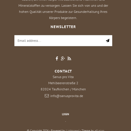
Mineralstoffen zu versorgen. Lassen Sie sich von uns und der
hohen Qualität unserer Produkte zur Gesunderhaltung Ihres
Körpers begeistern.
NEWSLETTER
CONTACT
Sanus pro Vita
Mehlbeerenstraße 2
82024
Taufkirchen / München
info@sanusprovita.de
LOGIN
.
© Copyright 2026 - Powered by
Lightspeed
- Theme by
eFusion