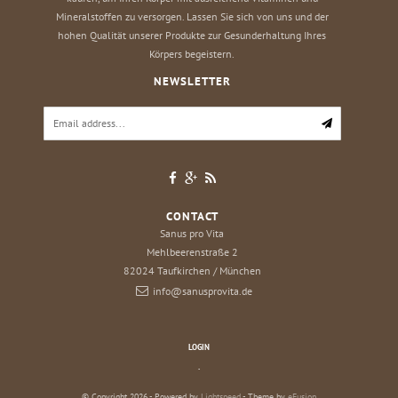
Mineralstoffen zu versorgen. Lassen Sie sich von uns und der
hohen Qualität unserer Produkte zur Gesunderhaltung Ihres
Körpers begeistern.
NEWSLETTER
CONTACT
Sanus pro Vita
Mehlbeerenstraße 2
82024
Taufkirchen / München
info@sanusprovita.de
LOGIN
.
© Copyright 2026 - Powered by
Lightspeed
- Theme by
eFusion