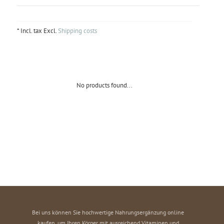
* Incl. tax Excl.
Shipping costs
No products found...
Bei uns können Sie hochwertige Nahrungsergänzung online
kaufen, um Ihren Körper mit ausreichend Vitaminen und