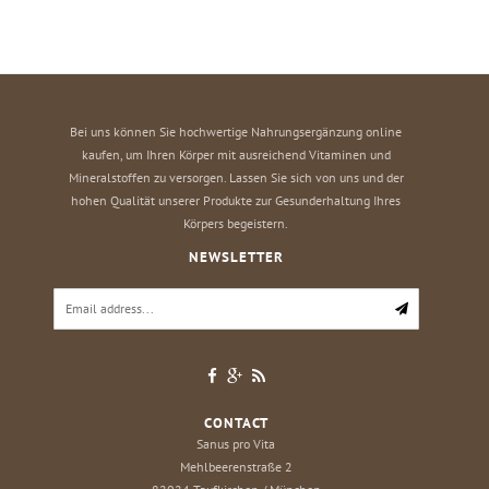
Bei uns können Sie hochwertige Nahrungsergänzung online
kaufen, um Ihren Körper mit ausreichend Vitaminen und
Mineralstoffen zu versorgen. Lassen Sie sich von uns und der
hohen Qualität unserer Produkte zur Gesunderhaltung Ihres
Körpers begeistern.
NEWSLETTER
CONTACT
Sanus pro Vita
Mehlbeerenstraße 2