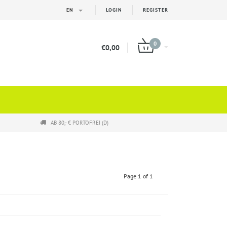
EN
LOGIN
REGISTER
0
€0,00
AB 80,- € PORTOFREI (D)
Page 1 of 1