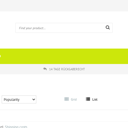
O
14 TAGE RÜCKGABERECHT
Grid
List
xcl.
Shipping costs