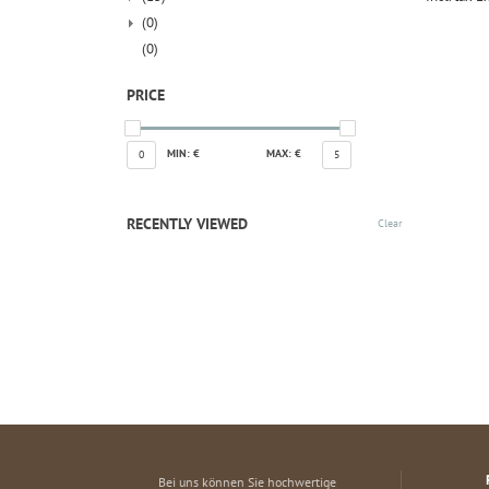
(0)
(0)
PRICE
MIN: €
MAX: €
0
5
RECENTLY VIEWED
Clear
Bei uns können Sie hochwertige