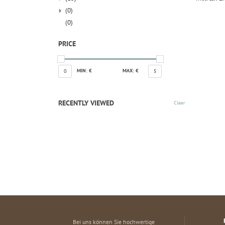
(0)
(0)
PRICE
MIN: €
MAX: €
0
5
RECENTLY VIEWED
Clear
Bei uns können Sie hochwertige