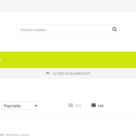
O
14 TAGE RÜCKGABERECHT
Grid
List
xcl.
Shipping costs