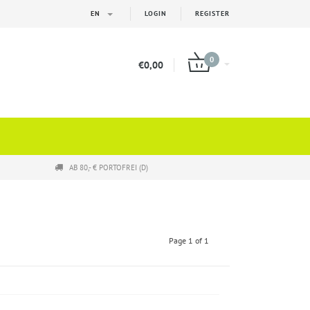
EN
LOGIN
REGISTER
0
€0,00
AB 80,- € PORTOFREI (D)
Page 1 of 1