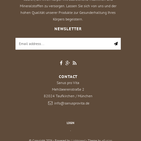
Mineralstoffen zu versorgen. Lassen Sie sich von uns und der
hohen Qualität unserer Produkte zur Gesunderhaltung Ihres
Körpers begeistern.
NEWSLETTER
CONTACT
Sanus pro Vita
Mehlbeerenstraße 2
82024
Taufkirchen / München
info@sanusprovita.de
LOGIN
.
© Copyright 2026 - Powered by
Lightspeed
- Theme by
eFusion