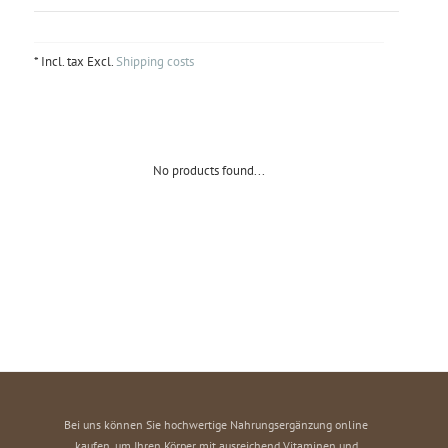
* Incl. tax Excl.
Shipping costs
No products found...
Bei uns können Sie hochwertige Nahrungsergänzung online
kaufen, um Ihren Körper mit ausreichend Vitaminen und